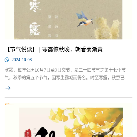
【节气悦读】 | 寒露惊秋晚，朝看菊渐黄
2024-10-08
寒露，每年公历10月7日至9日交节，是二十四节气之第十七个节
气，秋季的第五个节气，因寒生露凝而得名。时至寒露，秋意已
浓，寒意渐生，昼夜温差悬殊且秋燥明显，人们需注重补水保湿，
调节饮食以润燥。