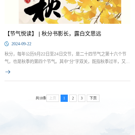
【节气悦读】 | 秋分书影长，露白文思远
2024-09-22
秋分，每年公历9月22日至24日交节，是二十四节气之第十六个节
气，也是秋季的第四个节气。其中“分”字双关，既指秋季过半，又喻
昼夜平分。这一天，太阳几乎直射地球赤道，全球各地昼夜等长。
随后，北半球开始昼短夜长，昼夜温差逐渐加大，人们要注意胃部
保暖，适时增添衣服。
共18条
上页
1
2
3
下页